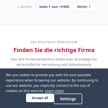
Zurück
Seite
1
von ~4'000
Weiter
SKV DIGITALES ÖKOSYSTEM
Finden Sie die richtige Firma
Das SKV Firmenverzeichnis bildet eine Grundlage für
wirtschaftliche Vernetzung und datenbasierte
Interessenvertretung.
We use cookies to provide you with the best possible
experience when browsing our website. By continuing to
use our website, you implicitly consent to the use of
cookies on this website.
Learn more
Accept all
Settings
Unternehmen suchen